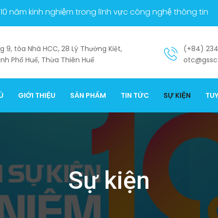
10 năm kinh nghiệm trong lĩnh vực công nghệ thông tin
g 9, tòa Nhà HCC, 28 Lý Thường Kiệt,
(+84) 234
nh Phố Huế, Thừa Thiên Huế
otc@gssc
Ủ
GIỚI THIỆU
SẢN PHẨM
TIN TỨC
SỰ KIỆN
TU
Sự kiện