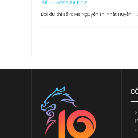
#10namGSS29012021
Bài dự thi số 4: Ms Nguyễn Thị Nhật Huyền 
C
p