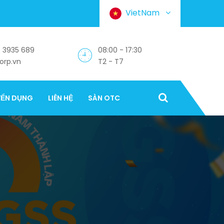
VietNam
 3935 689
08:00 - 17:30
orp.vn
T2 - T7
YỂN DỤNG
LIÊN HỆ
SÀN OTC