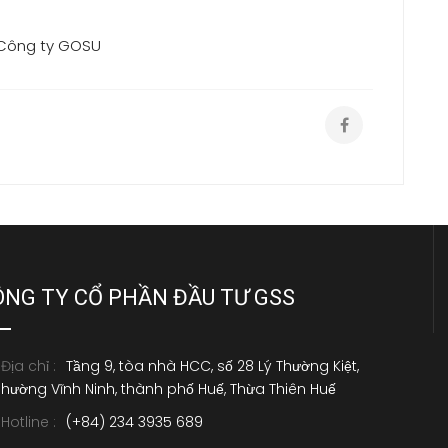
- Công ty GOSU
ÔNG TY CỔ PHẦN ĐẦU TƯ GSS
Địa chỉ :
Tầng 9, tòa nhà HCC, số 28 Lý Thường Kiệt,
hường Vĩnh Ninh, thành phố Huế, Thừa Thiên Huế
Hotline :
(+84) 234 3935 689