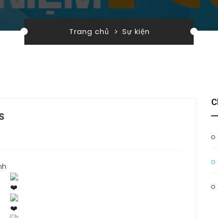
Trang chủ
Sự kiện
C
SS
nh