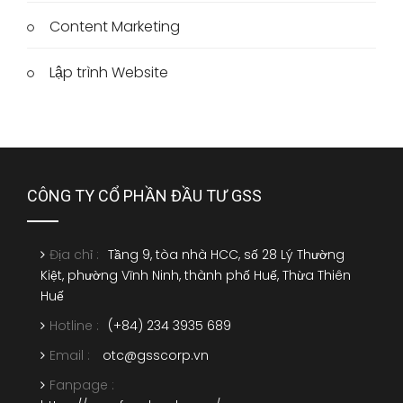
Content Marketing
Lập trình Website
CÔNG TY CỔ PHẦN ĐẦU TƯ GSS
Địa chỉ :
Tầng 9, tòa nhà HCC, số 28 Lý Thường
Kiệt, phường Vĩnh Ninh, thành phố Huế, Thừa Thiên
Huế
Hotline :
(+84) 234 3935 689
Email :
otc@gsscorp.vn
Fanpage :